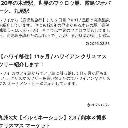
120年の木造駅、世界のフクロウ展、霧島ジオパ
ーク、丸尾駅
ハワイから【鹿児島旅行】した２日目 P art1 / 黒酢＆霧島温泉
を紹介しています。他にも120年の歴史がある木造の駅「嘉例
川駅 (かれいがわえき)」そこでは世界のフクロウ展もしてまし
た。鹿児島を訪れたのは12月でしたが、まだ紅葉が美しい霧島
ジオパーク、水量が多い「丸尾の滝」も素敵でした。行きたか
2026.03.23
ったランチの場所は残念ながら、お休みだったけど、お洒落な
サウナ発見しましたよ！
【ハワイ移住】11ヶ月 / ハワイアン クリスマス
ツリー紹介します！
ハワイ カウアイ島からオアフ島に引っ越して11ヶ月が経ちま
した。クリスマスツリーを買い替えたのでハワイアンなクリス
マス オーナメントと一緒に紹介しています。
2025.12.27
九州3大【イルミネーション】2,3 / 熊本＆博多
クリスマス マーケット