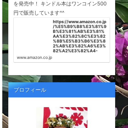
を発売中！ キンドル本はワンコイン500
円で販売しています^^
https://www.amazon.co.jp
/%E5%B9%B8%E3%81%9
B%E3%81%AB%E3%81%
AA%E3%82%8C%E3%82
%8B%E5%B3%B6%E3%8
2%AB%E3%82%A6%E3%
82%A2%E3%82%A4-
%E3%83%8F%E3%83%A
www.amazon.co.jp
F%E3%82%A4%E3%81%
AB%E6%9A%AE%E3%82
%89%E3%81%99%E3%8
2%BF%E3%83%9F%E3%
83%BC%E3%81%8C%E6
%95%99%E3%81%88%E
プロフィール
3%82%8B%E5%A4%A2%
E3%82%92%E5%8F%B6
%E3%81%88%E3%82%8
B%E7%A7%98%E5%AF%
86-Tammy-Shinohara-
ebook/dp/B099566SKV/r
ef=sr_1_1?
__mk_ja_JP=%E3%82%AB