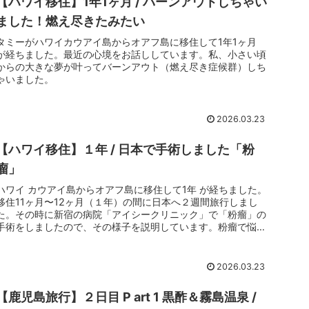
【ハワイ移住】1年1ヶ月 / バーンアウトしちゃい
ました！燃え尽きたみたい
タミーがハワイカウアイ島からオアフ島に移住して1年1ヶ月
が経ちました。最近の心境をお話ししています。私、小さい頃
からの大きな夢が叶ってバーンアウト（燃え尽き症候群）しち
ゃいました。
2026.03.23
【ハワイ移住】１年 / 日本で手術しました「粉
瘤」
ハワイ カウアイ島からオアフ島に移住して1年 が経ちました。
移住11ヶ月〜12ヶ月（１年）の間に日本へ２週間旅行しまし
た。その時に新宿の病院「アイシークリニック」で「粉瘤」の
手術をしましたので、その様子を説明しています。粉瘤で悩ま
れている方の参考になったら幸いです。
2026.03.23
【鹿児島旅行】２日目 P art 1 黒酢＆霧島温泉 /