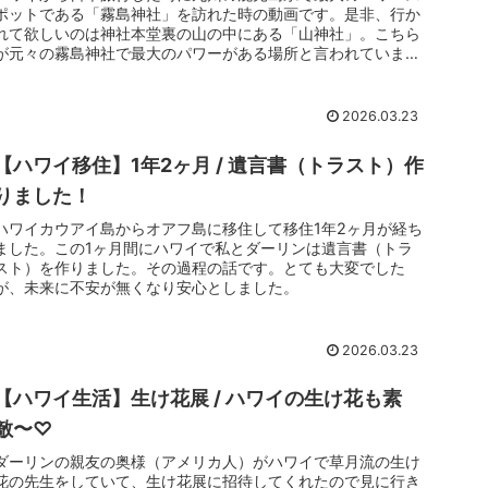
ポットである「霧島神社」を訪れた時の動画です。是非、行か
れて欲しいのは神社本堂裏の山の中にある「山神社」。こちら
が元々の霧島神社で最大のパワーがある場所と言われています
✨
2026.03.23
【ハワイ移住】1年2ヶ月 / 遺言書（トラスト）作
りました！
ハワイカウアイ島からオアフ島に移住して移住1年2ヶ月が経ち
ました。この1ヶ月間にハワイで私とダーリンは遺言書（トラ
スト）を作りました。その過程の話です。とても大変でした
が、未来に不安が無くなり安心としました。
2026.03.23
【ハワイ生活】生け花展 / ハワイの生け花も素
敵〜♡
ダーリンの親友の奥様（アメリカ人）がハワイで草月流の生け
花の先生をしていて、生け花展に招待してくれたので見に行き