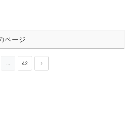
のページ
次
…
42
へ