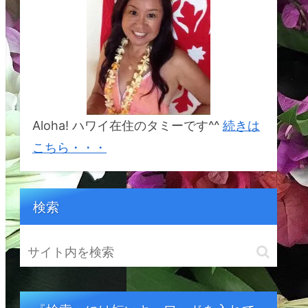
%E3%82%BF%E3%82%A
B%E3%83%8A&crid=1BSI
2S5YCDR6W&keywords=
%E5%B9%B8%E3%81%9
B%E3%81%AB%E3%81%
AA%E3%82%8C%E3%82
%8B%E5%B3%B6%E3%8
2%AB%E3%82%A6%E3%
82%A2%E3%82%A4&qid
=1692833214&sprefix=%
E5%B9%B8%E3%81%9B
Aloha! ハワイ在住のタミーです^^
続きは
%E3%81%AB%E3%81%A
A%E3%82%8C%E3%82%
こちら・・・
8B%E5%B3%B6%E3%82
%AB%E3%82%A6%E3%8
2%A2%E3%82%A4%2Cap
s%2C164&sr=8-1
検索