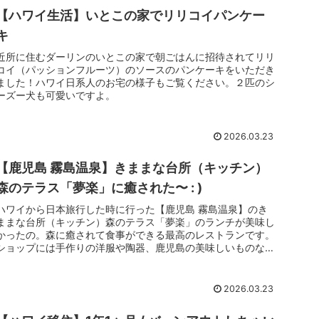
【ハワイ生活】いとこの家でリリコイパンケー
キ
近所に住むダーリンのいとこの家で朝ごはんに招待されてリリ
コイ（パッションフルーツ）のソースのパンケーキをいただき
ました！ハワイ日系人のお宅の様子もご覧ください。２匹のシ
ーズー犬も可愛いですよ。
2026.03.23
【鹿児島 霧島温泉】きままな台所（キッチン）
森のテラス「夢楽」に癒された〜 : )
ハワイから日本旅行した時に行った【鹿児島 霧島温泉】のき
ままな台所（キッチン）森のテラス「夢楽」のランチが美味し
かったの。森に癒されて食事ができる最高のレストランです。
ショップには手作りの洋服や陶器、鹿児島の美味しいものなど
も販売しています。
2026.03.23