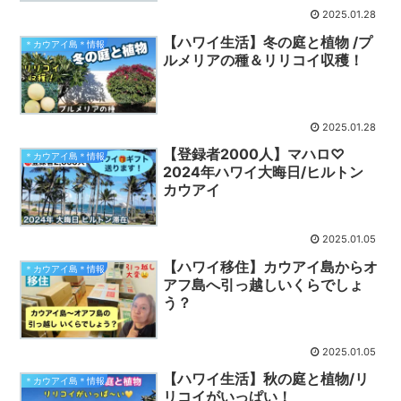
2025.01.28
【ハワイ生活】冬の庭と植物 /プ
＊カウアイ島＊情報
ルメリアの種＆リリコイ収穫！
2025.01.28
【登録者2000人】マハロ♡
＊カウアイ島＊情報
2024年ハワイ大晦日/ヒルトン
カウアイ
2025.01.05
【ハワイ移住】カウアイ島からオ
＊カウアイ島＊情報
アフ島へ引っ越しいくらでしょ
う？
2025.01.05
【ハワイ生活】秋の庭と植物/リ
＊カウアイ島＊情報
リコイがいっぱい！