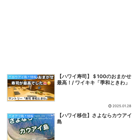
【ハワイ寿司】＄100のおまかせ
＊カウアイ島＊情報
最高！/ ワイキキ「季和ときわ」
2025.01.28
【ハワイ移住】さよならカウアイ
＊オアフ島＊情報
島