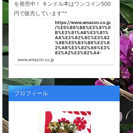
を発売中！ キンドル本はワンコイン500
円で販売しています^^
https://www.amazon.co.jp
/%E5%B9%B8%E3%81%9
B%E3%81%AB%E3%81%
AA%E3%82%8C%E3%82
%8B%E5%B3%B6%E3%8
2%AB%E3%82%A6%E3%
82%A2%E3%82%A4-
%E3%83%8F%E3%83%A
www.amazon.co.jp
F%E3%82%A4%E3%81%
AB%E6%9A%AE%E3%82
%89%E3%81%99%E3%8
2%BF%E3%83%9F%E3%
83%BC%E3%81%8C%E6
%95%99%E3%81%88%E
プロフィール
3%82%8B%E5%A4%A2%
E3%82%92%E5%8F%B6
%E3%81%88%E3%82%8
B%E7%A7%98%E5%AF%
86-Tammy-Shinohara-
ebook/dp/B099566SKV/r
ef=sr_1_1?
__mk_ja_JP=%E3%82%AB