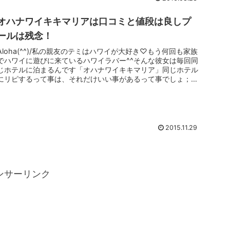
オハナワイキキマリアは口コミと値段は良しプ
ールは残念！
Aloha(^^)/私の親友のテミはハワイが大好き♡もう何回も家族
でハワイに遊びに来ているハワイラバー^^そんな彼女は毎回同
じホテルに泊まるんです「オハナワイキキマリア」同じホテル
にリピするって事は、それだけいい事があるって事でしょ；）
テミ...
2015.11.29
ンサーリンク