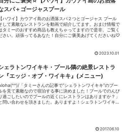
自分にご褒美☆【ハワイ】カウアイ島のお洒落
なスパ＋ゴージャスプール
【ハワイ】カウアイ島のお洒落スパ２つとゴージャス プール
そして素敵なレストランを動画で紹介してます。おまけ情報で
はタミーのおすすめ商品も教えちゃってますので是非、ご覧く
ださい。頑張ってるあなた！自分にご褒美あげてくださいね♡
2023.10.01
シェラトンワイキキ・プール隣の絶景レストラ
ン『エッジ・オブ・ワイキキ』(メニュー)
Aloha(^^)/「タミーさんの記事で”シェラトンワイキキ”のプー
ルを見て素敵なので宿泊する事に決めました！プールでのんび
り過ごしたいのでプールの近くにレストランはありますか？」
と問い合わせを頂きました。ありますよ！シェラトンワイキキ
のプ...
2017.06.10