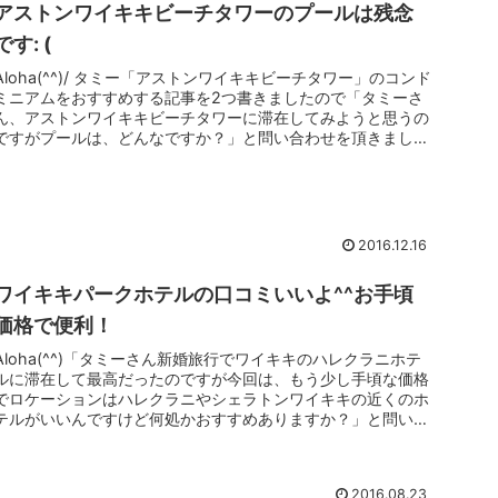
アストンワイキキビーチタワーのプールは残念
です: (
Aloha(^^)/ タミー「アストンワイキキビーチタワー」のコンド
ミニアムをおすすめする記事を2つ書きましたので「タミーさ
ん、アストンワイキキビーチタワーに滞在してみようと思うの
ですがプールは、どんなですか？」と問い合わせを頂きまし
た。プ...
2016.12.16
ワイキキパークホテルの口コミいいよ^^お手頃
価格で便利！
Aloha(^^)「タミーさん新婚旅行でワイキキのハレクラニホテ
ルに滞在して最高だったのですが今回は、もう少し手頃な価格
でロケーションはハレクラニやシェラトンワイキキの近くのホ
テルがいいんですけど何処かおすすめありますか？」と問い合
わせ頂き...
2016.08.23