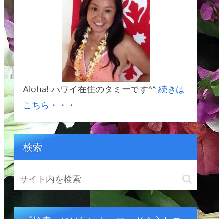
%E3%82%BF%E3%82%A
B%E3%83%8A&crid=1BSI
2S5YCDR6W&keywords=
%E5%B9%B8%E3%81%9
B%E3%81%AB%E3%81%
AA%E3%82%8C%E3%82
%8B%E5%B3%B6%E3%8
2%AB%E3%82%A6%E3%
82%A2%E3%82%A4&qid
=1692833214&sprefix=%
E5%B9%B8%E3%81%9B
Aloha! ハワイ在住のタミーです^^
続きは
%E3%81%AB%E3%81%A
A%E3%82%8C%E3%82%
こちら・・・
8B%E5%B3%B6%E3%82
%AB%E3%82%A6%E3%8
2%A2%E3%82%A4%2Cap
s%2C164&sr=8-1
検索