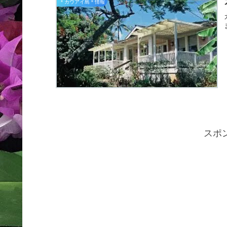
＊カウアイ島＊情報
スポ