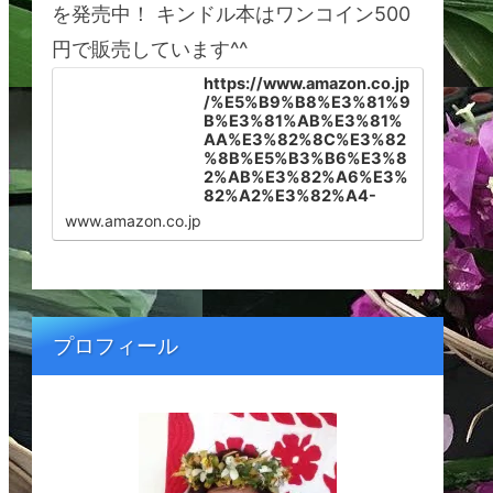
を発売中！ キンドル本はワンコイン500
円で販売しています^^
https://www.amazon.co.jp
/%E5%B9%B8%E3%81%9
B%E3%81%AB%E3%81%
AA%E3%82%8C%E3%82
%8B%E5%B3%B6%E3%8
2%AB%E3%82%A6%E3%
82%A2%E3%82%A4-
%E3%83%8F%E3%83%A
www.amazon.co.jp
F%E3%82%A4%E3%81%
AB%E6%9A%AE%E3%82
%89%E3%81%99%E3%8
2%BF%E3%83%9F%E3%
83%BC%E3%81%8C%E6
%95%99%E3%81%88%E
プロフィール
3%82%8B%E5%A4%A2%
E3%82%92%E5%8F%B6
%E3%81%88%E3%82%8
B%E7%A7%98%E5%AF%
86-Tammy-Shinohara-
ebook/dp/B099566SKV/r
ef=sr_1_1?
__mk_ja_JP=%E3%82%AB