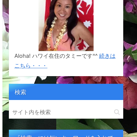
%E3%82%BF%E3%82%A
B%E3%83%8A&crid=1BSI
2S5YCDR6W&keywords=
%E5%B9%B8%E3%81%9
B%E3%81%AB%E3%81%
AA%E3%82%8C%E3%82
%8B%E5%B3%B6%E3%8
2%AB%E3%82%A6%E3%
82%A2%E3%82%A4&qid
=1692833214&sprefix=%
E5%B9%B8%E3%81%9B
Aloha! ハワイ在住のタミーです^^
続きは
%E3%81%AB%E3%81%A
A%E3%82%8C%E3%82%
こちら・・・
8B%E5%B3%B6%E3%82
%AB%E3%82%A6%E3%8
2%A2%E3%82%A4%2Cap
s%2C164&sr=8-1
検索