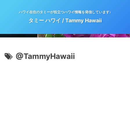
ハワイ在住のタミーが役立つハワイ情報を発信しています♪
タミー ハワイ / Tammy Hawaii
@TammyHawaii