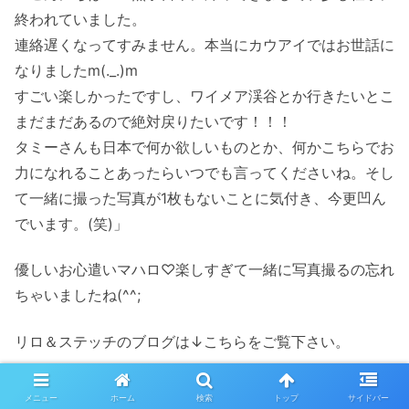
終われていました。
連絡遅くなってすみません。本当にカウアイではお世話に
なりましたm(._.)m
すごい楽しかったですし、ワイメア渓谷とか行きたいとこ
まだまだあるので絶対戻りたいです！！！
タミーさんも日本で何か欲しいものとか、何かこちらでお
力になれることあったらいつでも言ってくださいね。そし
て一緒に撮った写真が1枚もないことに気付き、今更凹ん
でいます。(笑)」
優しいお心遣いマハロ♡楽しすぎて一緒に写真撮るの忘れ
ちゃいましたね(^^;
リロ＆ステッチのブログは↓こちらをご覧下さい。
カウアイ島ハナペペタウンから消えたリロ＆スティッチは
メニュー
ホーム
検索
トップ
サイドバー