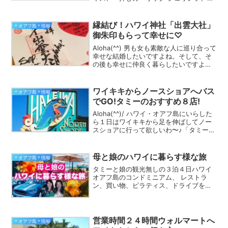
サイボウル、ギャラリー（画廊）、レス
トランなど色々なお店を紹介していま
す。一緒にノースショアの散歩気分を味
縁結び！ハワイ神社「出雲大社」
＊オアフ島＊情報
わってくださいね
御朱印もらって幸せに♡
Aloha(^^) 男も女も素敵な人に巡り合って
幸せな結婚したいですよね。そして、そ
の後も幸せに仲良く暮らしたいですよね
♡今素敵な方と出会えて無い方は是非ハ
ワイにいらしたら出雲大社に行かれて！
出雲大社は縁結びの神様なのよ；）そし
ワイキキからノースショアへバス
＊オアフ島＊情報
て出雲大社で...
でGO!タミーのおすすめ８店!
Aloha(^^)/ ハワイ・オアフ島にいらした
ら１日はワイキキから足を伸ばしてノー
スショアに行って欲しいわ〜♪「タミーさ
ん、私、車を運転出来ません。」大丈夫
ですよオアフ島はザ・バスに乗ったらノ
ースショアまで連れて行ってくれますか
母と娘のハワイに暮らす様な旅
＊オアフ島＊情報
ら；）ノー...
タミーと娘の観光無しの３泊４日ハワイ
オアフ島のコンドミニアム、 レストラ
ン、買い物、ピラティス、ドライブを紹
介しています♪
営業時間２４時間ウォルマートへ
＊オアフ島＊情報