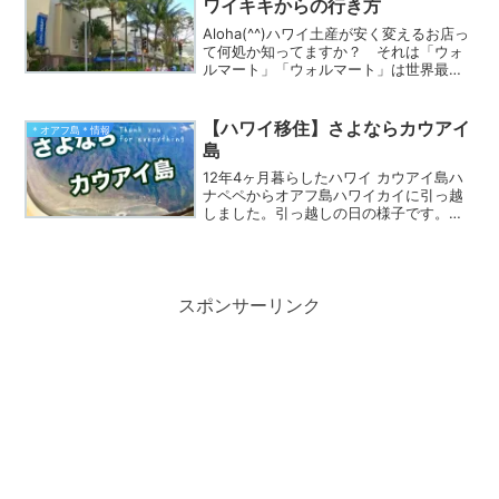
ワイキキからの行き方
Aloha(^^)ハワイ土産が安く変えるお店っ
て何処か知ってますか？ それは「ウォ
ルマート」「ウォルマート」は世界最大
のスーパーマーケットチェーンで売上額
も世界最大なの。売れるから価格も安く
出来るのよ；）ハワイ旅行にいらした方
【ハワイ移住】さよならカウアイ
＊オアフ島＊情報
はワイキキに滞...
島
12年4ヶ月暮らしたハワイ カウアイ島ハ
ナペペからオアフ島ハワイカイに引っ越
しました。引っ越しの日の様子です。２
匹のワンコも一緒に今回はサウスウエス
ト エアラインで飛びました。移住先のオ
アフ島ハワイカイのコンド内の様子も紹
介しています。
スポンサーリンク