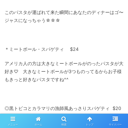
このパスタが運ばれて来た瞬間にあなたのディナーはゴ〜
ジャスになっちゃう☆☆☆
＊ミートボール・スパゲティ $24
アメリカ人の方は大きなミートボールがのったパスタが大
好き♡ 大きなミートボールが3つものってるからお子様
もきっと好きなパスタですね^^
◎黒トビコとカラマリの漁師風あっさりスパゲティ $20
こちらタミーのオススメパスタ！黒トビコのプチプチした
メニュー
ホーム
検索
トップ
サイドバー