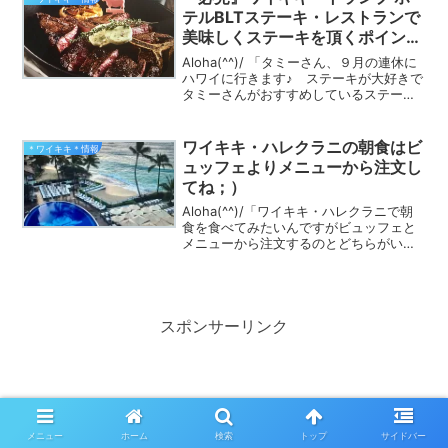
スリッパは...
テルBLTステーキ・レストランで
美味しくステーキを頂くポイン
ト！
Aloha(^^)/ 「タミーさん、９月の連休に
ハワイに行きます♪ ステーキが大好きで
タミーさんがおすすめしているステーキ
屋さんには全部行きました（笑）今回は
ワイキキの”トランプ・ホテル”にあるス
テーキレストランに行ってみたいのです
ワイキキ・ハレクラニの朝食はビ
＊ワイキキ＊情報
が、おす...
ュッフェよりメニューから注文し
てね；）
Aloha(^^)/「ワイキキ・ハレクラニで朝
食を食べてみたいんですがビュッフェと
メニューから注文するのとどちらがいい
でしょうか？」とお問い合わせを頂きま
した。ワイキキに滞在したら５星のハレ
クラニ・ホテルで朝食を頂くのは素敵な
時間です♡ビュ...
スポンサーリンク
メニュー
ホーム
検索
トップ
サイドバー