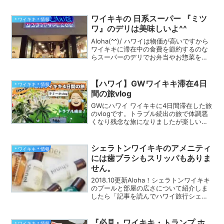
見ながらディナーが出来るワイキキのレ
ストランは、ありませんか？」とお問い
合わせを頂きました。毎週金曜日の夜に
ワイキキの 日系スーパー 『ミツ
＊ワイキキ＊情報
ワイキキのヒ...
ワ』のデリは美味しいよ^^
Aloha(^^)/ ハワイは物価が高いですから
ワイキキに滞在中の食費を節約するのな
らスーパーのデリでお弁当やお惣菜を買
うのはいかが？でも美味しく無かったら
嫌よね。今年の５月ワイキキの中心にあ
る「インターナショナル・マーケットプ
【ハワイ】GWワイキキ滞在4日
＊ワイキキ＊情報
レイス」に日...
間の旅vlog
GWにハワイ ワイキキに4日間滞在した旅
のvlogです。トラブル続出の旅で体調悪
くなり残念な旅になりましたが楽しい事
もありました。食事も簡単でカジュアル
なものになりましたが値段も表示したの
で物価高のハワイの参考になれば嬉しい
シェラトンワイキキのアメニティ
＊ワイキキ＊情報
です(^^)
には歯ブラシもスリッパもありま
せん。
2018.10更新Aloha！シェラトンワイキキ
のプールと部屋の広さについて紹介しま
したら「記事を読んでハワイ旅行シェラ
トンワイキキに宿泊決めました^^でもハ
ワイのホテルはアメニティが充実してい
なくて日本のホテルみたいに歯ブラシや
『必見』ワイキキ・トランプ ホ
＊ワイキキ＊情報