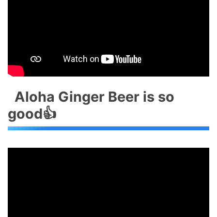
Aloha Ginger Beer is so
good👍