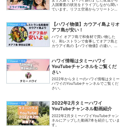
入国審査の状況をドライブしながら聞い
ています。リフエ空港からツリートンネ
ルを抜けてポイプのババズ バーガーでラ
ンチ。ドライブ途中で大きな虹をいくつ
も見てディナーはポートアレン サンセッ
【ハワイ物価】カウアイ島よりオ
＊Hawaii＊情報
ト グリル＆バー。
アフ島が安い！
ハワイ オアフ島で和食材で買い物した
り、和レストランで食事してオアフ島と
カウアイ島の【ハワイ物価】の違い、そ
して味の違いを検証して動画で紹介して
います。
ハワイ情報はタミーハワイ
＊Hawaii＊情報
YouTubeチャンネルをご覧くだ
さい
2022年からタミーのハワイ情報はタミー
ハワイのYouTubeチャンネルでご覧くだ
さい。
2022年2月タミーハワイ
＊Hawaii＊情報
YouTubeチャンネル動画紹介
2022年2月タミーハワイYouTubeチャン
ネルにアップした動画7本を紹介していま
す。