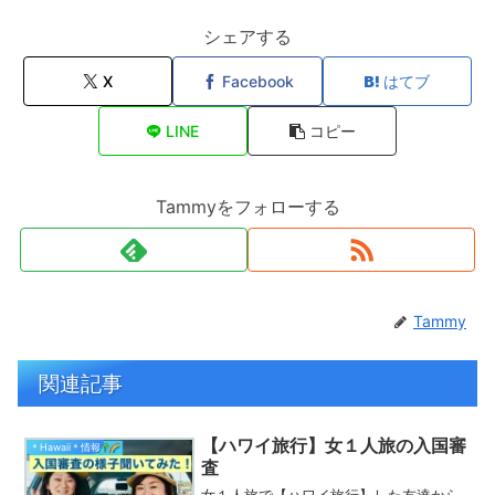
シェアする
X
Facebook
はてブ
LINE
コピー
Tammyをフォローする
Tammy
関連記事
【ハワイ旅行】女１人旅の入国審
＊Hawaii＊情報
査
女１人旅で【ハワイ旅行】した友達から