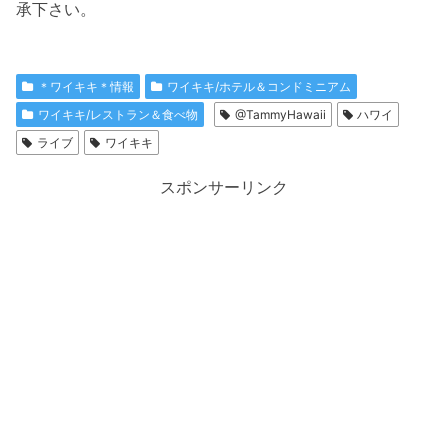
承下さい。
＊ワイキキ＊情報
ワイキキ/ホテル＆コンドミニアム
ワイキキ/レストラン＆食べ物
@TammyHawaii
ハワイ
ライブ
ワイキキ
スポンサーリンク