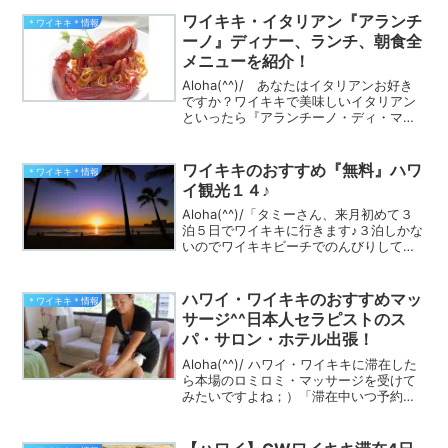
ツ』良い口コミいっぱいなので紹介しま
ワイキキ・イタリアン『アランチ
＊ワイキキ＊情報
すね♪
ーノ』ディナー、ランチ、朝食全
メニューを紹介！
Aloha(^^)/ あなたはイタリアンお好き
ですか？ワイキキで美味しいイタリアン
といったら『アランチーノ・ディ・マー
レ』2016年のハワイ・ベスト・イタリ
アンレストランに選ばれたお店ですもの
☆美味しいに決まってます！ワイキキ
ワイキキのおすすめ『無料』ハワ
＊ワイキキ＊情報
『アランチー...
イ観光１４♪
Aloha(^^)/「タミーさん、来月初めて３
泊５日でワイキキに行きます♪３泊しかな
いのでワイキキビーチでのんびりして買
い物して美味しいもの食べられたらいい
って思ってますがワイキキで楽しめる観
光ってありますか？」と問い合わせを頂
ハワイ・ワイキキのおすすめマッ
＊ワイキキ＊情報
きました。ワ...
サージ^^日本人セラピストのス
パ・サロン・ホテル出張！
Aloha(^^)/ ハワイ・ワイキキに滞在した
ら本場のロミロミ・マッサージを受けて
みたいですよね；）「滞在中いつ予約し
たらいいのかしら？」タミーのおすすめ
は「ワイキキのホテルにチェックインす
る前にマッサージを受ける事！」日本人