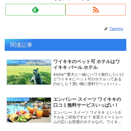
Tammy
関連記事
ワイキキのペット可 ホテルはワ
＊Hawaii＊情報
イキキ パール ホテル
Aloha^^愛犬と一緒にハワイ旅行したいけ
どワイキキにペット可のホテルってある
のかしら？買い物に便利でペットパッケ
ージがあり、ホテルの１階にはドッグ フ
レンドリー カフェもあるペット フレンド
リー ホテルをタミー紹介しましょう♪
エンバシー スイーツ ワイキキの
＊ワイキキ＊情報
口コミ無料サービスいっぱい！
エンバシー スイーツ ワイキキ というホ
テルをご存知ですか？ 全室スイートルー
ムの広いお部屋のホテルなの。ワイキキ
でゆっくりした時間を過ごしたい方に
は、おすすめです。『エンバシースイー