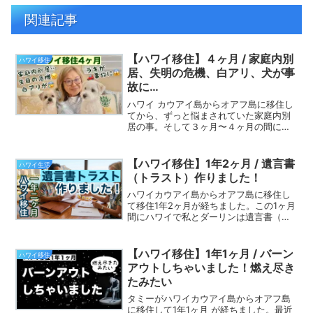
関連記事
【ハワイ移住】４ヶ月 / 家庭内別
ハワイ移住
居、失明の危機、白アリ、犬が事
故に…
ハワイ カウアイ島からオアフ島に移住し
てから、ずっと悩まされていた家庭内別
居の事。そして３ヶ月〜４ヶ月の間に起
きた残念な事３つと良かった事を３つ話
しています。今回はアニメーション動画
でお楽しみください : )
【ハワイ移住】1年2ヶ月 / 遺言書
ハワイ生活
（トラスト）作りました！
ハワイカウアイ島からオアフ島に移住し
て移住1年2ヶ月が経ちました。この1ヶ月
間にハワイで私とダーリンは遺言書（ト
ラスト）を作りました。その過程の話で
す。とても大変でしたが、未来に不安が
無くなり安心としました。
【ハワイ移住】1年1ヶ月 / バーン
ハワイ移住
アウトしちゃいました！燃え尽き
たみたい
タミーがハワイカウアイ島からオアフ島
に移住して1年1ヶ月 が経ちました。最近