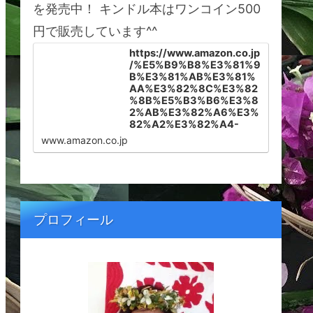
を発売中！ キンドル本はワンコイン500
円で販売しています^^
https://www.amazon.co.jp
/%E5%B9%B8%E3%81%9
B%E3%81%AB%E3%81%
AA%E3%82%8C%E3%82
%8B%E5%B3%B6%E3%8
2%AB%E3%82%A6%E3%
82%A2%E3%82%A4-
%E3%83%8F%E3%83%A
www.amazon.co.jp
F%E3%82%A4%E3%81%
AB%E6%9A%AE%E3%82
%89%E3%81%99%E3%8
2%BF%E3%83%9F%E3%
83%BC%E3%81%8C%E6
%95%99%E3%81%88%E
プロフィール
3%82%8B%E5%A4%A2%
E3%82%92%E5%8F%B6
%E3%81%88%E3%82%8
B%E7%A7%98%E5%AF%
86-Tammy-Shinohara-
ebook/dp/B099566SKV/r
ef=sr_1_1?
__mk_ja_JP=%E3%82%AB