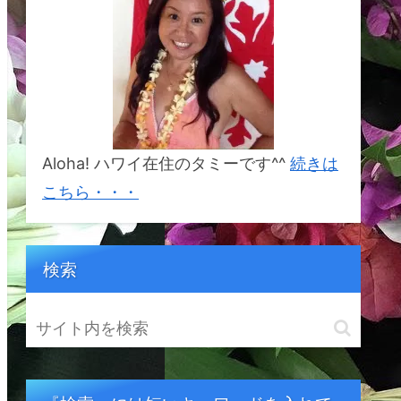
%E3%82%BF%E3%82%A
B%E3%83%8A&crid=1BSI
2S5YCDR6W&keywords=
%E5%B9%B8%E3%81%9
B%E3%81%AB%E3%81%
AA%E3%82%8C%E3%82
%8B%E5%B3%B6%E3%8
2%AB%E3%82%A6%E3%
82%A2%E3%82%A4&qid
=1692833214&sprefix=%
E5%B9%B8%E3%81%9B
Aloha! ハワイ在住のタミーです^^
続きは
%E3%81%AB%E3%81%A
A%E3%82%8C%E3%82%
こちら・・・
8B%E5%B3%B6%E3%82
%AB%E3%82%A6%E3%8
2%A2%E3%82%A4%2Cap
s%2C164&sr=8-1
検索