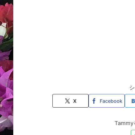
シ
X
Facebook
Tamm