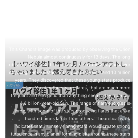
This Chandra image was produced by observing the Orion
Nebula almost continuously for 13 days. The long
【ハワイ移住】1年1ヶ月 / バーンアウトし
observation enabled scientists to study the X-ray behavior
ちゃいました！燃え尽きたみたい
of young Sun-like stars with ages between 1 and 10 million
years. They discovered that these young stars produce
ハワイ移住
violent X-ray outbursts, or flares, that are much more
frequent and energetic than anything seen today from our
4.6 billion-year-old Sun. The range of flare energies is
large, with some of the stars producing flares that are a
hundred times larger than others. Theoretical work
indicates that intensely flaring stars would create strong
turbulence in any planet-forming disks around these stars