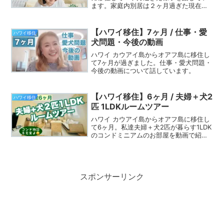
ます。家庭内別居は２ヶ月過ぎた現在も
続いています。理由は、動画をご覧くだ
さい。【ハワイ移住】1ヶ月の動画も合わ
せてご覧ください：）
【ハワイ移住】7ヶ月 / 仕事・愛
ハワイ移住
犬問題・今後の動画
ハワイ カウアイ島からオアフ島に移住し
て7ヶ月が過ぎました。仕事・愛犬問題・
今後の動画について話しています。
【ハワイ移住】6ヶ月 / 夫婦＋犬2
ハワイ移住
匹 1LDKルームツアー
ハワイ カウアイ島からオアフ島に移住し
て6ヶ月。私達夫婦＋犬2匹が暮らす1LDK
のコンドミニアムのお部屋を動画で紹介
しています。終活兼ねて広い部屋ではな
く1LDKにしましたが半年暮らしてみて何
の不自由も無く快適です。コンドの施設
も紹介してます
スポンサーリンク