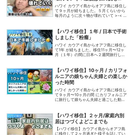
ハワイ カウアイ島からオアフ島に移住し
て９ヶ月が経ちました。５月くらいから
毎月のように次々物が壊れていて >-< 最
後には私の腕まで壊れちゃいました(涙)
その様子を動画で話しています。
【ハワイ移住】１年 / 日本で手術
ハワイ移住
しました「粉瘤」
ハワイ カウアイ島からオアフ島に移住し
て1年 が経ちました。移住11ヶ月〜12ヶ
月（１年）の間に日本へ２週間旅行しま
した。その時に新宿の病院「アイシーク
リニック」で「粉瘤」の手術をしました
ので、その様子を説明しています。粉瘤
【ハワイ移住】10ヶ月 / カリフォ
ハワイ移住
で悩まれている方の参考になったら幸い
ルニアの娘ちゃん夫婦との楽しか
です。
った時間
ハワイ カウアイ島からオアフ島に移住し
て９ヶ月〜10ヶ月の間 にカリフォルニア
に旅行して娘ちゃん夫婦と過ごした動画
です。ハワイでは特別な事はありません
でした。
【ハワイ移住】２ヶ月/家庭内別
ハワイ移住
居はつづくよどこまでも
【ハワイ移住】カウアイ島からオアフ島
に移住して２ヶ月過ぎた様子を話してい