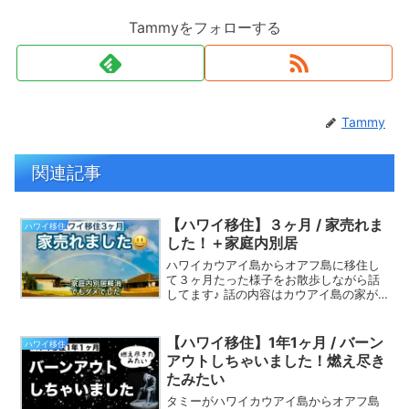
Tammyをフォローする
Tammy
関連記事
【ハワイ移住】３ヶ月 / 家売れま
ハワイ移住
した！＋家庭内別居
ハワイカウアイ島からオアフ島に移住し
て３ヶ月たった様子をお散歩しながら話
してます♪ 話の内容はカウアイ島の家が
売れた嬉しいニュース＋家庭内別居を解
消したけど１日でダメだった話＋フラを
再開した話＋今月投稿予定の動画につい
【ハワイ移住】1年1ヶ月 / バーン
ハワイ移住
てです。
アウトしちゃいました！燃え尽き
たみたい
タミーがハワイカウアイ島からオアフ島