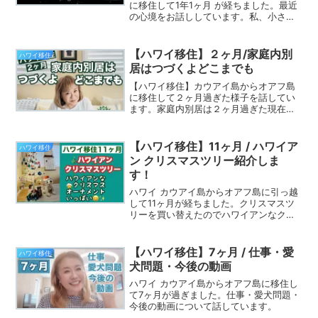
に移住して1年1ヶ月 が経ちました。最近
の心境をお話ししています。私、小さい
頃からの大きな夢が叶ってバーンアウト
（燃え尽き症候群）しちゃいました。
【ハワイ移住】２ヶ月/家庭内別
ハワイ移住
居はつづくよどこまでも
【ハワイ移住】カウアイ島からオアフ島
に移住して２ヶ月過ぎた様子を話してい
ます。家庭内別居は２ヶ月過ぎた現在も
続いています。理由は、動画をご覧くだ
さい。【ハワイ移住】1ヶ月の動画も合わ
せてご覧ください：）
【ハワイ移住】11ヶ月 / ハワイア
ハワイ移住
ン クリスマスツリー紹介しま
す！
ハワイ カウアイ島からオアフ島に引っ越
して11ヶ月が経ちました。クリスマスツ
リーを買い替えたのでハワイアンなクリ
スマス オーナメントと一緒に紹介してい
ます。
【ハワイ移住】7ヶ月 / 仕事・愛
ハワイ移住
犬問題・今後の動画
ハワイ カウアイ島からオアフ島に移住し
て7ヶ月が過ぎました。仕事・愛犬問題・
今後の動画について話しています。