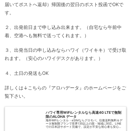
届いてポストへ返却）帰国後の翌日のポスト投函でOKで
す。
２、出発前日まで申し込み出来ます。（自宅なら午前中
着、空港へも無料で送ってくれます。）
３、出発当日の申し込みならハワイ（ワイキキ）で受け取
れます。（安心のハワイデスクがあります。）
４、土日の発送もOK
詳しくは↓こちらの『アロハデータ』のホームページをご
覧下さい。
ハワイ専用WiFiレンタルなら高速4G LTEで無制
限のALOHA データ
海外WiFiレンタル・eSIMならグロモバ。往復送料無料＆デ
ータ無制限プランで世界135以上の国・地域に対応。LINE
での日本語サポート完備で、設定が不安な初心者も安心で
す。出発前の簡単予約で最短当日発送も可能。あなたの旅