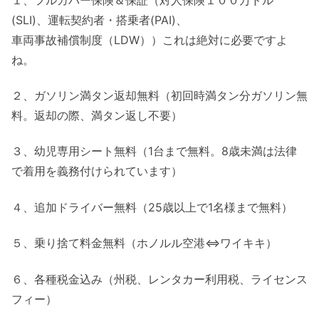
(SLI)、運転契約者・搭乗者(PAI)、
車両事故補償制度（LDW））これは絶対に必要ですよ
ね。
２、ガソリン満タン返却無料（初回時満タン分ガソリン無
料。返却の際、満タン返し不要）
３、幼児専用シート無料（1台まで無料。8歳未満は法律
で着用を義務付けられています）
４、追加ドライバー無料（25歳以上で1名様まで無料）
５、乗り捨て料金無料（ホノルル空港⇔ワイキキ）
６、各種税金込み（州税、レンタカー利用税、ライセンス
フィー）