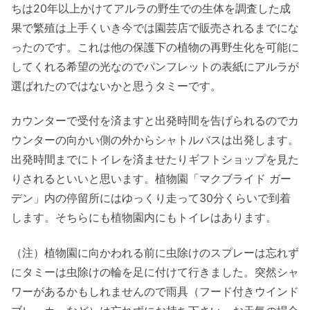
ちは20年以上かけてアルラの野生での生体を調査した成
果で繁殖は上手くいき今では園芸店で販売されるまでにな
ったのです。これは他の保護下の植物の再野生化を可能に
してくれる希望の光なのでパンフレットの表紙にアルラが
選ばれたのではないかと思うタミーです。
カウンターで受付を済ますと出発時間を告げられるのでカ
ウンターの向かい側の外からシャトルバスは出発します。
出発時間までにトイレを済ませたりギフトショップを見た
りされるといいと思います。植物園「マクブライド ガー
デン」内の停留所にはゆっくり走って30分くらいで到着
します。そちらにも植物園内にもトイレはあります。
（注）植物園に向かわれる前に虫除けのスプレーは忘れず
にタミーは虫除けの輪を足に付けて行きました。突然シャ
ワーがあるかもしれませんので雨具（フード付きウインド