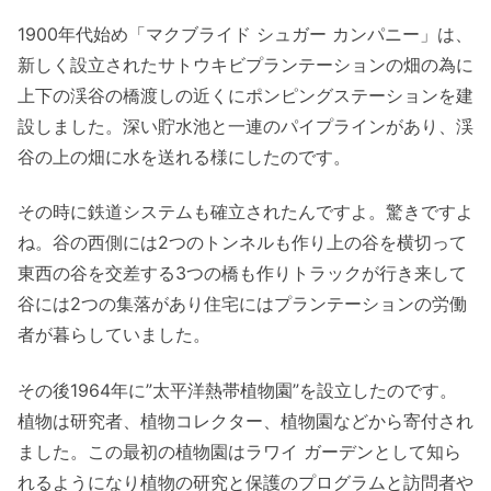
1900年代始め「マクブライド シュガー カンパニー」は、
新しく設立されたサトウキビプランテーションの畑の為に
上下の渓谷の橋渡しの近くにポンピングステーションを建
設しました。深い貯水池と一連のパイプラインがあり、渓
谷の上の畑に水を送れる様にしたのです。
その時に鉄道システムも確立されたんですよ。驚きですよ
ね。谷の西側には2つのトンネルも作り上の谷を横切って
東西の谷を交差する3つの橋も作りトラックが行き来して
谷には2つの集落があり住宅にはプランテーションの労働
者が暮らしていました。
その後1964年に”太平洋熱帯植物園”を設立したのです。
植物は研究者、植物コレクター、植物園などから寄付され
ました。この最初の植物園はラワイ ガーデンとして知ら
れるようになり植物の研究と保護のプログラムと訪問者や