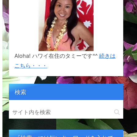
%E3%82%BF%E3%82%A
B%E3%83%8A&crid=1BSI
2S5YCDR6W&keywords=
%E5%B9%B8%E3%81%9
B%E3%81%AB%E3%81%
AA%E3%82%8C%E3%82
%8B%E5%B3%B6%E3%8
2%AB%E3%82%A6%E3%
82%A2%E3%82%A4&qid
=1692833214&sprefix=%
E5%B9%B8%E3%81%9B
Aloha! ハワイ在住のタミーです^^
続きは
%E3%81%AB%E3%81%A
A%E3%82%8C%E3%82%
こちら・・・
8B%E5%B3%B6%E3%82
%AB%E3%82%A6%E3%8
2%A2%E3%82%A4%2Cap
s%2C164&sr=8-1
検索