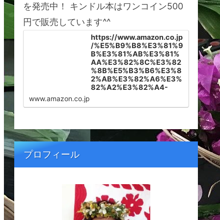
を発売中！ キンドル本はワンコイン500
円で販売しています^^
https://www.amazon.co.jp
/%E5%B9%B8%E3%81%9
B%E3%81%AB%E3%81%
AA%E3%82%8C%E3%82
%8B%E5%B3%B6%E3%8
2%AB%E3%82%A6%E3%
82%A2%E3%82%A4-
%E3%83%8F%E3%83%A
www.amazon.co.jp
F%E3%82%A4%E3%81%
AB%E6%9A%AE%E3%82
%89%E3%81%99%E3%8
2%BF%E3%83%9F%E3%
83%BC%E3%81%8C%E6
%95%99%E3%81%88%E
プロフィール
3%82%8B%E5%A4%A2%
E3%82%92%E5%8F%B6
%E3%81%88%E3%82%8
B%E7%A7%98%E5%AF%
86-Tammy-Shinohara-
ebook/dp/B099566SKV/r
ef=sr_1_1?
__mk_ja_JP=%E3%82%AB