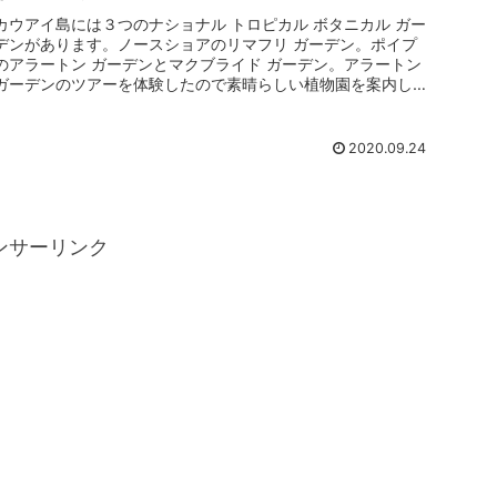
カウアイ島には３つのナショナル トロピカル ボタニカル ガー
デンがあります。ノースショアのリマフリ ガーデン。ポイプ
のアラートン ガーデンとマクブライド ガーデン。アラートン
ガーデンのツアーを体験したので素晴らしい植物園を案内しま
しょう♪
2020.09.24
ンサーリンク