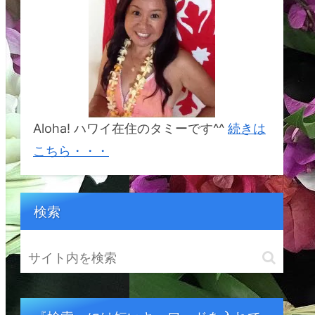
%E3%82%BF%E3%82%A
B%E3%83%8A&crid=1BSI
2S5YCDR6W&keywords=
%E5%B9%B8%E3%81%9
B%E3%81%AB%E3%81%
AA%E3%82%8C%E3%82
%8B%E5%B3%B6%E3%8
2%AB%E3%82%A6%E3%
82%A2%E3%82%A4&qid
=1692833214&sprefix=%
E5%B9%B8%E3%81%9B
Aloha! ハワイ在住のタミーです^^
続きは
%E3%81%AB%E3%81%A
A%E3%82%8C%E3%82%
こちら・・・
8B%E5%B3%B6%E3%82
%AB%E3%82%A6%E3%8
2%A2%E3%82%A4%2Cap
s%2C164&sr=8-1
検索