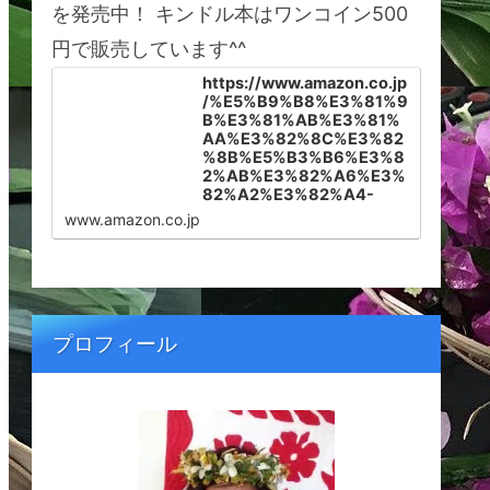
を発売中！ キンドル本はワンコイン500
円で販売しています^^
https://www.amazon.co.jp
/%E5%B9%B8%E3%81%9
B%E3%81%AB%E3%81%
AA%E3%82%8C%E3%82
%8B%E5%B3%B6%E3%8
2%AB%E3%82%A6%E3%
82%A2%E3%82%A4-
%E3%83%8F%E3%83%A
www.amazon.co.jp
F%E3%82%A4%E3%81%
AB%E6%9A%AE%E3%82
%89%E3%81%99%E3%8
2%BF%E3%83%9F%E3%
83%BC%E3%81%8C%E6
%95%99%E3%81%88%E
プロフィール
3%82%8B%E5%A4%A2%
E3%82%92%E5%8F%B6
%E3%81%88%E3%82%8
B%E7%A7%98%E5%AF%
86-Tammy-Shinohara-
ebook/dp/B099566SKV/r
ef=sr_1_1?
__mk_ja_JP=%E3%82%AB