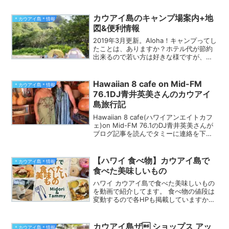
カウアイ島のキャンプ場案内+地
＊カウアイ島＊情報
図&便利情報
2019年3月更新。Aloha！キャンプってし
たことは、ありますか？ホテル代が節約
出来るので若い方は好きな様ですが、そ
れだけじゃないですよねキャンプの魅
力；）カウアイ島には大自然があります
し気候も暖かいのでキャンプを楽しむ人
Hawaiian 8 cafe on Mid-FM
＊カウアイ島＊情報
も多いんですよ。...
76.1DJ青井英美さんのカウアイ
島旅行記
Hawaiian 8 cafe(ハワイアンエイトカフ
ェ)on Mid-FM 76.1のDJ青井英美さんが
ブログ記事を読んでタミーに連絡を下さ
り2017年10月21日〜23日に英美さん
のカウアイ島旅のコーディネートをさせ
て頂きました♪
【ハワイ 食べ物】カウアイ島で
＊カウアイ島＊情報
食べた美味しいもの
ハワイ カウアイ島で食べた美味しいもの
を動画で紹介してます。 食べ物の値段は
変動するので各HPも掲載していますから
最新の値段をご確認頂けます。
カウアイ島ザ ショップス アッ
＊カウアイ島＊情報