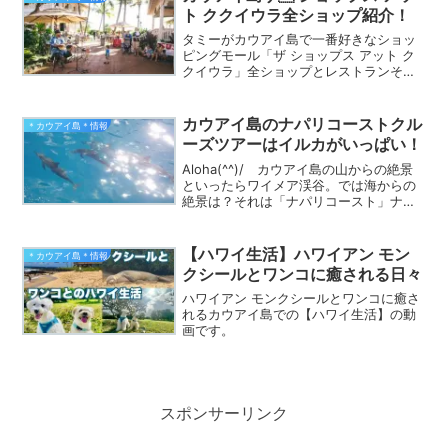
ト ククイウラ全ショップ紹介！
タミーがカウアイ島で一番好きなショッ
ピングモール「ザ ショップス アット ク
クイウラ」全ショップとレストランそし
てイベント情報を盛りだくさんに紹介し
ています♪
カウアイ島のナパリコーストクル
＊カウアイ島＊情報
ーズツアーはイルカがいっぱい！
Aloha(^^)/ カウアイ島の山からの絶景
といったらワイメア渓谷。では海からの
絶景は？それは「ナパリコースト」ナパ
リコーストはカウアイ島の北にある秘境
海岸なんです。いったいどれほどの歳月
と自然の力が、こんなにも素晴らしい絶
【ハワイ生活】ハワイアン モン
＊カウアイ島＊情報
景を作り出した...
クシールとワンコに癒される日々
ハワイアン モンクシールとワンコに癒さ
れるカウアイ島での【ハワイ生活】の動
画です。
スポンサーリンク