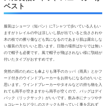
ベスト
服装はショーツ（短パン）にTシャツで歩いている人もい
ますがトレイルの中は涼しいし肌が出ていると虫さされや
木の枝での擦り傷なども気になるのであまり肌は露出しな
い服装の方がいいと思います。日陰の場所ばかりでは無い
ので帽子も必要です。風で帽子が飛ばされない様に顎紐が
付いたタイプがおすすめです。
突然の雨のためにも傘よりも薄手のカッパ（雨具）とかフ
ード付きのウインドブレーカーをお持ちになるのがいいと
思います。ウインドブレーカーやタオルなどの持ち物を入
れても両手が空きますから両手が空くので、バッグはデイ
パック（リックサック）がいいです。飲み水にナッツやチ
ョコレートなど少しのスナックも持っていく事を忘れず