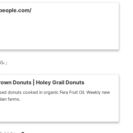
people.com/
イル」
rown Donuts | Holey Grail Donuts
sed donuts cooked in organic Fera Fruit Oil. Weekly new
iian farms.