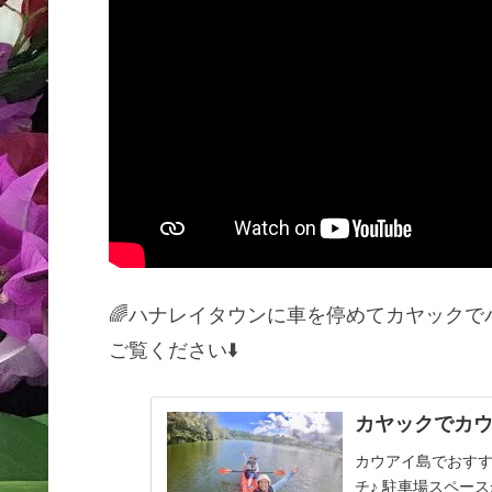
🌈ハナレイタウンに車を停めてカヤック
ご覧ください⬇️
カヤックでカウ
カウアイ島でおすす
チ♪ 駐車場スペー