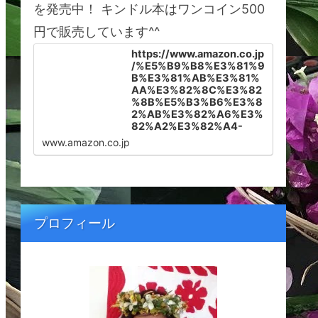
を発売中！ キンドル本はワンコイン500
円で販売しています^^
https://www.amazon.co.jp
/%E5%B9%B8%E3%81%9
B%E3%81%AB%E3%81%
AA%E3%82%8C%E3%82
%8B%E5%B3%B6%E3%8
2%AB%E3%82%A6%E3%
82%A2%E3%82%A4-
%E3%83%8F%E3%83%A
www.amazon.co.jp
F%E3%82%A4%E3%81%
AB%E6%9A%AE%E3%82
%89%E3%81%99%E3%8
2%BF%E3%83%9F%E3%
83%BC%E3%81%8C%E6
%95%99%E3%81%88%E
プロフィール
3%82%8B%E5%A4%A2%
E3%82%92%E5%8F%B6
%E3%81%88%E3%82%8
B%E7%A7%98%E5%AF%
86-Tammy-Shinohara-
ebook/dp/B099566SKV/r
ef=sr_1_1?
__mk_ja_JP=%E3%82%AB