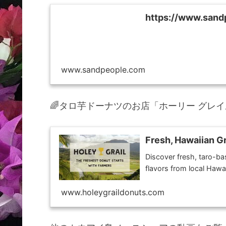
https://www.sand
www.sandpeople.com
🌈タロ芋ドーナツのお店「ホーリー グレ
Fresh, Hawaiian G
Discover fresh, taro-ba
flavors from local Hawa
www.holeygraildonuts.com