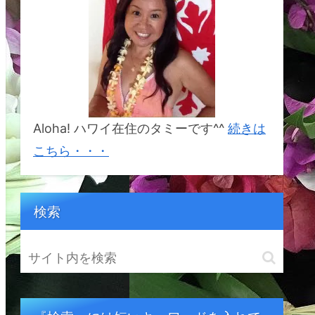
%E3%82%BF%E3%82%A
B%E3%83%8A&crid=1BSI
2S5YCDR6W&keywords=
%E5%B9%B8%E3%81%9
B%E3%81%AB%E3%81%
AA%E3%82%8C%E3%82
%8B%E5%B3%B6%E3%8
2%AB%E3%82%A6%E3%
82%A2%E3%82%A4&qid
=1692833214&sprefix=%
E5%B9%B8%E3%81%9B
Aloha! ハワイ在住のタミーです^^
続きは
%E3%81%AB%E3%81%A
A%E3%82%8C%E3%82%
こちら・・・
8B%E5%B3%B6%E3%82
%AB%E3%82%A6%E3%8
2%A2%E3%82%A4%2Cap
s%2C164&sr=8-1
検索