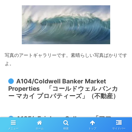
写真のアートギャラリーです。素晴らしい写真ばかりです
よ。
A104/Coldwell Banker Market
Properties 「コールドウェル バンカ
ー マカイ プロパティーズ」（不動産）
A105/aFeinberg Gallery 「アファ
インバーグ ギャラリー」（画廊）
メニュー
ホーム
検索
トップ
サイドバー